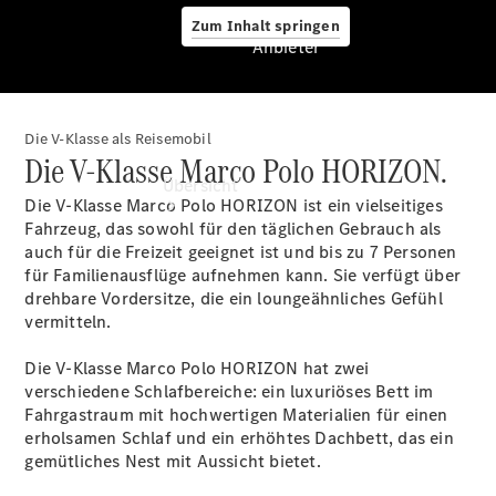
Zum Inhalt springen
Anbieter
Die V-Klasse als Reisemobil
Anbieter
Die V-Klasse Marco Polo HORIZON.
Übersicht
Die V-Klasse Marco Polo HORIZON ist ein vielseitiges
Fahrzeug, das sowohl für den täglichen Gebrauch als
auch für die Freizeit geeignet ist und bis zu 7 Personen
für Familienausflüge aufnehmen kann. Sie verfügt über
drehbare Vordersitze, die ein loungeähnliches Gefühl
vermitteln.
Startseite
Die V-Klasse Marco Polo HORIZON hat zwei
Ansprechpartner
verschiedene Schlafbereiche: ein luxuriöses Bett im
finden
Fahrgastraum mit hochwertigen Materialien für einen
Beratung
erholsamen Schlaf und ein erhöhtes Dachbett, das ein
vereinbaren
gemütliches Nest mit Aussicht bietet.
Servicetermin