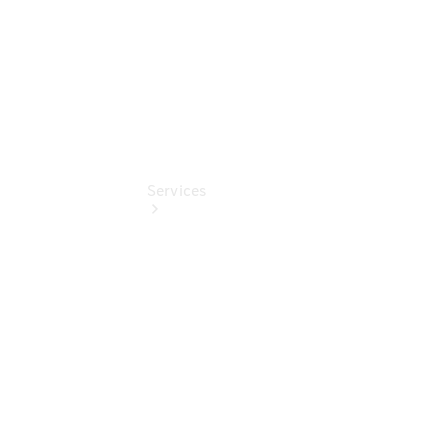
Services
Übersicht
Serviceangebote
Reifen &
Kompletträder
Teile &