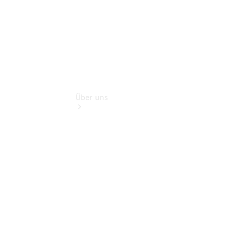
Über uns
Übersicht
Nachhaltigkeit
Kontakt