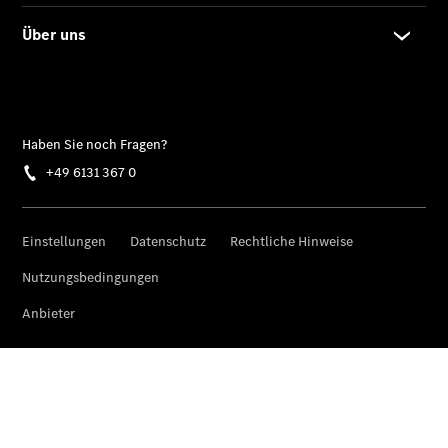
Gewerbekunden
Finanzierung
Privatkunden
Finanzierung
Gewerbekunden
Kurzfristig
verfügbare
Angebote
V-Klasse
V-Klasse
Marco Polo
Limousinen
Der
elektrische
CLA mit EQ-
Technologie