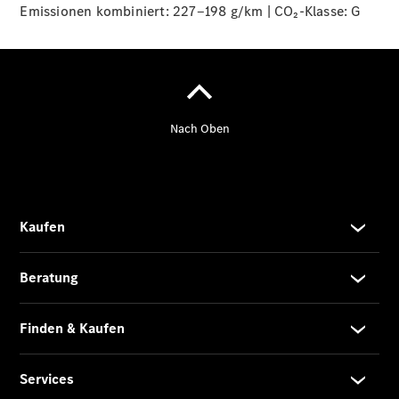
Emissionen kombiniert: 227‒198 g/km | CO₂-Klasse:
G
Übersicht
140 Jahre
Innovation
Mercedes-
Benz
Store
Gebrauchtwagensuche
Neuwagenangebote
Best Deal
Leasing
Privatkunden
Leasing