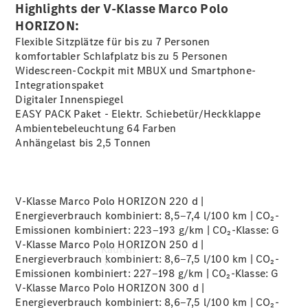
buchen
Highlights der V-Klasse Marco Polo
Probefahrt
HORIZON:
vereinbaren
Flexible Sitzplätze für bis zu 7 Personen
Konfigurator
komfortabler Schlafplatz bis zu 5 Personen
Modellübersicht
Widescreen-Cockpit mit MBUX und
Smartphone-
Gebrauchtwagensuche
Integrationspaket
Tel: +49
Digitaler
Innenspiegel
6131 367 0
EASY PACK Paket - Elektr.
Schiebetür/Heckklappe
Ambientebeleuchtung 64
Farben
Anhängelast bis 2,5
Tonnen
V-Klasse Marco Polo HORIZON 220 d |
Energieverbrauch kombiniert: 8,5‒7,4 l/100 km | CO₂-
Emissionen kombiniert: 223‒193 g/km | CO₂-Klasse:
G
V-Klasse Marco Polo HORIZON 250 d |
Kaufen
Energieverbrauch kombiniert: 8,6‒7,5 l/100 km | CO₂-
Emissionen kombiniert: 227‒198 g/km | CO₂-Klasse:
G
V-Klasse Marco Polo HORIZON 300 d |
Energieverbrauch kombiniert: 8,6‒7,5 l/100 km | CO₂-