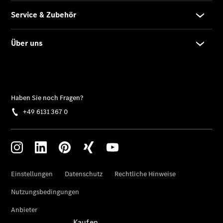
Konfigurator
Kontakt
Probefahrt
vereinbaren
Ansprechpartner
finden
Beratung
vereinbaren
Servicetermin
vereinbaren
Tel: +49
6131 367 0
Kaufen