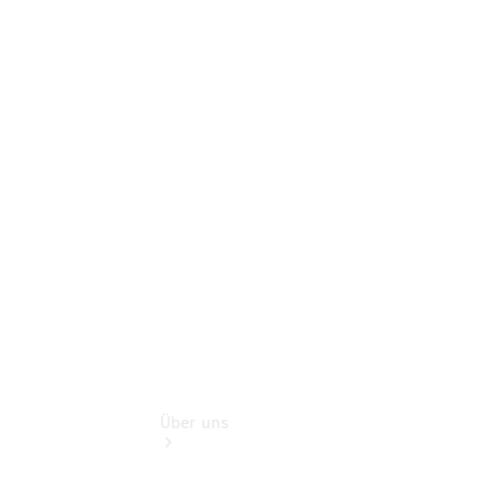
Terminbuchung
Pannen- &
Schadenhilfe
Service für
Reisemobile
Teile &
Zubehör
Rückrufe &
Umrüstungen
Über uns