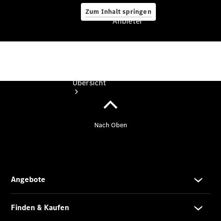
Zum Inhalt springen
Anbieter
Anbieter
Übersicht
Startseite
Modellübersicht
Servicetermin
buchen
Probefahrt
vereinbaren