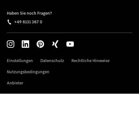
Übersicht
Finanzdienste
Mercedes-
Benz Rent
Reifen &
Kompletträder
Reifen- und
Komplettradschutz
EU-