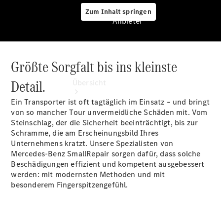
Zum Inhalt springen
Anbieter
Größte Sorgfalt bis ins kleinste
Anbieter
Detail.
Übersicht
Ein Transporter ist oft tagtäglich im Einsatz – und bringt
von so mancher Tour unvermeidliche Schäden mit. Vom
Steinschlag, der die Sicherheit beeinträchtigt, bis zur
Schramme, die am Erscheinungsbild Ihres
Unternehmens kratzt. Unsere Spezialisten von
Mercedes-Benz SmallRepair sorgen dafür, dass solche
Startseite
Beschädigungen effizient und kompetent ausgebessert
Modellübersicht
werden: mit modernsten Methoden und mit
Servicetermin
besonderem Fingerspitzengefühl.
buchen
Probefahrt
vereinbaren