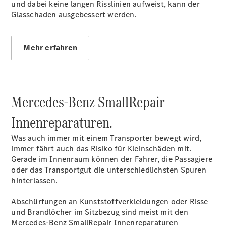
Gewerbekunden
und dabei keine langen Risslinien aufweist, kann der
Finanzierung
Glasschaden ausgebessert werden.
Privatkunden
Finanzierung
Gewerbekunden
Mehr erfahren
Mercedes-
Benz
Store
Gebrauchtwagensuche
Mercedes-Benz SmallRepair
Elektrotransporter
Sprinter
Innenreparaturen.
Was auch immer mit einem Transporter bewegt wird,
immer fährt auch das Risiko für Kleinschäden mit.
Gerade im Innenraum können der Fahrer, die Passagiere
oder das Transportgut die unterschiedlichsten Spuren
hinterlassen.
Sprinter
Kastenwagen
Abschürfungen an Kunststoffverkleidungen oder Risse
eSprinter
und Brandlöcher im Sitzbezug sind meist mit den
Kastenwagen
Mercedes-Benz SmallRepair Innenreparaturen
- elektrisch