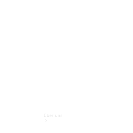
Terminbuchung
Pannen- &
Schadenhilfe
Service für
Reisemobile
Teile &
Zubehör
Rückrufe &
Umrüstungen
Über uns