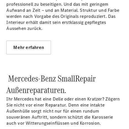
professionell zu beseitigen. Und das mit geringem
Sprinter
Aufwand an Zeit – und an Material. Struktur und Farbe
Tourer
werden nach Vorgabe des Originals reproduziert. Das
Sprinter
Interieur erhält damit sein erstklassig gepflegtes
Pritschenfahrzeug
Aussehen zurück.
eSprinter
Pritschenfahrzeug
- elektrisch
Sprinter
Mehr erfahren
Fahrgestell
eSprinter
Fahrgestell
- elektrisch
Mercedes-Benz SmallRepair
Vito
Außenreparaturen.
Ihr Mercedes hat eine Delle oder einen Kratzer? Zögern
Sie nicht vor einer Reparatur. Denn eine intakte
Außenhülle sorgt nicht nur für einen rundum
souveränen Auftritt, sondern schützt die Karosserie
Vito
auch vor Witterungseinflüssen und Korrosion.
Kastenwagen