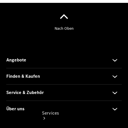
eCitan
Tourer -
elektrisch
Auf- und
Umbaulösungen
Junge
Sterne
Digitale
Extras
Services