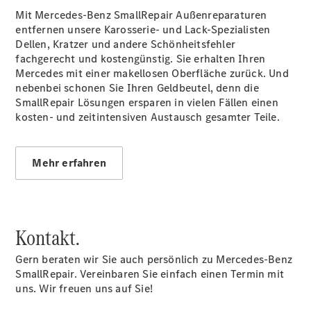
eVito
Mit Mercedes-Benz SmallRepair Außenreparaturen
Kastenwagen
entfernen unsere Karosserie- und Lack-Spezialisten
- elektrisch
Dellen, Kratzer und andere Schönheitsfehler
Vito Mixto
fachgerecht und kostengünstig. Sie erhalten Ihren
Vito Tourer
Mercedes mit einer makellosen Oberfläche zurück. Und
eVito
nebenbei schonen Sie Ihren Geldbeutel, denn die
Tourer -
SmallRepair Lösungen ersparen in vielen Fällen einen
elektrisch
kosten- und zeitintensiven Austausch gesamter Teile.
Citan
Mehr erfahren
Citan
Kontakt.
Kastenwagen
eCitan
Gern beraten wir Sie auch persönlich zu Mercedes-Benz
Kastenwagen
SmallRepair. Vereinbaren Sie einfach einen Termin mit
- elektrisch
uns. Wir freuen uns auf Sie!
Citan
Tourer