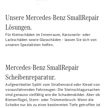
Unsere Mercedes-Benz SmallRepair
Lösungen.
Für Kleinschäden im Innenraum, Karosserie- oder
Übersicht
Lackschäden sowie Glasschäden - lassen Sie sich von
Neuwagenangebote
unseren Spezialisten helfen.
Mercedes-Benz SmallRepair
Scheibenreparatur.
Übersicht
Transporter
Aufgewirbelter Splitt vom Straßenrand oder Kiesel von
Highlights
vorausfahrenden Fahrzeugen: Die Steinschlagursachen
Leasing
sind genauso vielfältig wie die Schadensbilder. Aber ob
Privatkunden
Bienenflügel, Stern- oder Trümmerbruch: Wenn die
Leasing
Scheibe nur bis zu einer bestimmten Tiefe getroffen ist